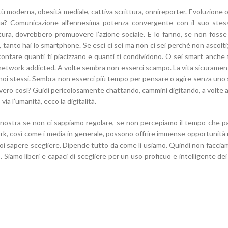
tù moderna, obesità mediale, cattiva scrittura, onnireporter. Evoluzione 
ua? Comunicazione all’ennesima potenza convergente con il suo stes
tura, dovrebbero promuovere l’azione sociale. E lo fanno, se non fosse
, tanto hai lo smartphone. Se esci ci sei ma non ci sei perché non ascolti;
 contare quanti ti piacizzano e quanti ti condividono. O sei smart anche
 network addicted. A volte sembra non esserci scampo. La vita sicuramen
n noi stessi. Sembra non esserci più tempo per pensare o agire senza un
vvero così? Guidi pericolosamente chattando, cammini digitando, a volte al
via l’umanità, ecco la digitalità.
 è nostra se non ci sappiamo regolare, se non percepiamo il tempo che 
ork, così come i media in generale, possono offrire immense opportunit
a noi sapere scegliere. Dipende tutto da come li usiamo. Quindi non facci
amo liberi e capaci di scegliere per un uso proficuo e intelligente dei