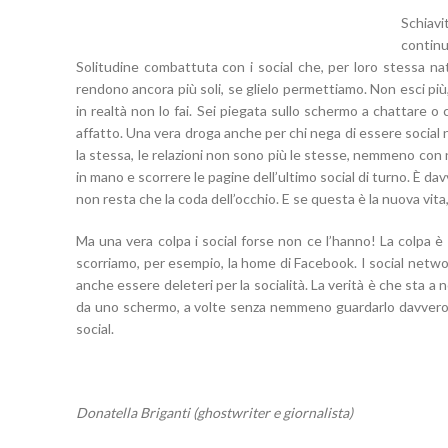
Schiavi
contin
Solitudine combattuta con i social che, per loro stessa na
rendono ancora più soli, se glielo permettiamo.
Non esci più
in realtà non lo fai. Sei piegata sullo schermo a chattare o
affatto. Una vera droga anche per chi nega di essere social
la stessa, le relazioni non sono più le stesse, nemmeno co
in mano e scorrere le pagine dell’ultimo social di turno. È da
non resta che la coda dell’occhio. E se questa è la nuova vita, 
Ma una vera colpa i social forse non ce l’hanno! La colpa
scorriamo, per esempio, la home di Facebook. I social netw
anche essere deleteri per la socialità. La verità è che sta 
da uno schermo, a volte senza nemmeno guardarlo davvero. Si
social.
Donatella Briganti (ghostwriter e giornalista)