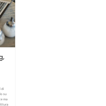
GHOSTWRITER
Ti sposi? Scrivi così le tue
g,
promesse di matrimonio
0
Scritto da
Donatell@
Indicazioni utili per scrivere le promesse di matrimo
LEGGI TUTTO
 di
do su
te ma
ittura