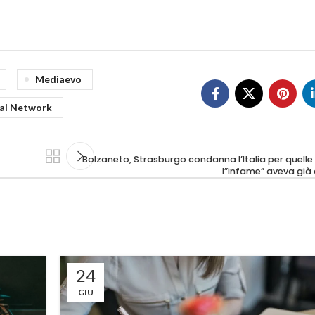
Mediaevo
ial Network
Bolzaneto, Strasburgo condanna l’Italia per quelle
l”infame” aveva già
24
GIU