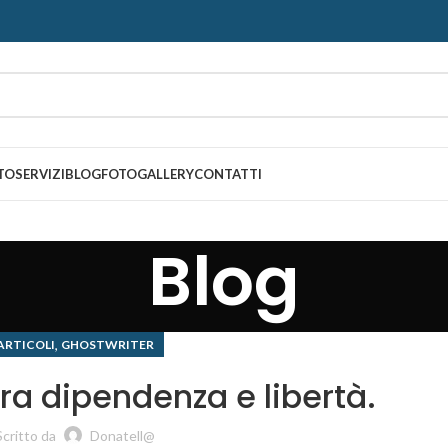
TO
SERVIZI
BLOG
FOTOGALLERY
CONTATTI
Blog
,
ARTICOLI
GHOSTWRITER
tra dipendenza e libertà.
Scritto da
Donatell@