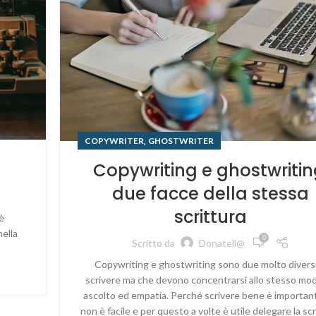
,
COPYWRITER
GHOSTWRITER
Copywriting e ghostwritin
due facce della stessa
scrittura
è
nella
0
Scritto da
Donatell@
Copywriting e ghostwriting sono due molto diversi
scrivere ma che devono concentrarsi allo stesso mo
ascolto ed empatia. Perché scrivere bene è importan
non è facile e per questo a volte è utile delegare la scr