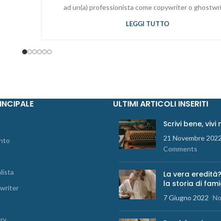
ad un(a) professionista come copywriter o ghostwr
LEGGI TUTTO
INCIPALE
ULTIMI ARTICOLI INSERITI
Scrivi bene, vivi
21 Novembre 202
nto
Comments
lista
La vera eredità?
la storia di fami
writer
7 Giugno 2022
No
ery