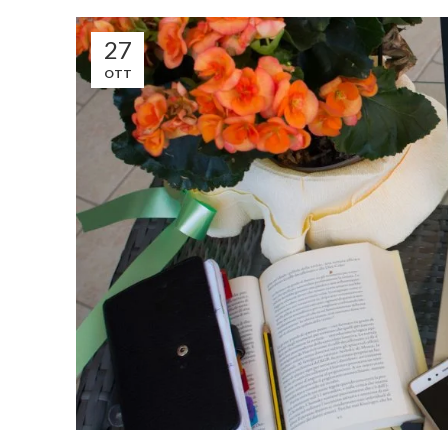
27
OTT