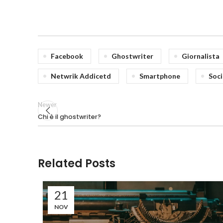
Facebook
Ghostwriter
Giornalista
Netwrik Addicetd
Smartphone
Soc
Newer
Chi è il ghostwriter?
Related Posts
21
NOV