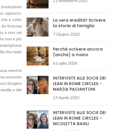
21 Novembre 2022
o involuzione
so opposto.
 che a volte
La vera eredità? Scrivere
la storia di famiglia
 fai finta ma
 tu o non sei
7 Giugno 2022
te non è più
o smartphone
Perché scrivere ancora
la vita reale
(anche) a mano
6 Luglio 2026
passa mentre
à ma possono
INTERVISTE ALLE SOCIE DEI
amoci drogare
LEAN IN ROME CIRCLES –
MARZIA PACIANTONI
 media e dei
13 Aprile 2025
INTERVISTE ALLE SOCIE DEI
LEAN IN ROME CIRCLES –
NICOLETTA BASILI