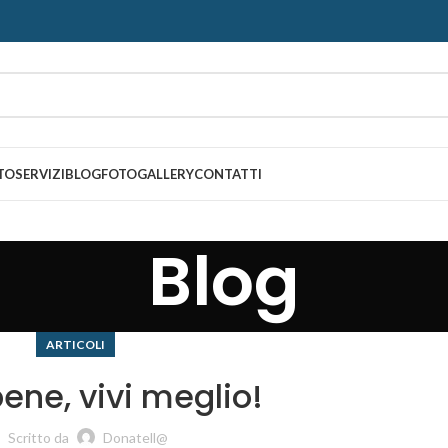
TO
SERVIZI
BLOG
FOTOGALLERY
CONTATTI
Blog
ARTICOLI
bene, vivi meglio!
Scritto da
Donatell@