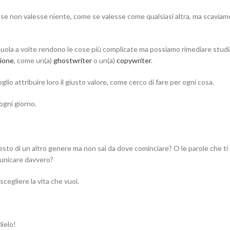
e non valesse niente, come se valesse come qualsiasi altra, ma scaviamo
cuola a volte rendono le cose più complicate ma possiamo rimediare stud
ione
, come un(a)
ghostwriter
o un(a)
copywriter
.
glio attribuire loro il giusto valore, come cerco di fare per ogni cosa.
ogni giorno.
testo di un altro genere ma non sai da dove cominciare? O le parole che t
municare davvero?
scegliere la vita che vuoi.
lielo!