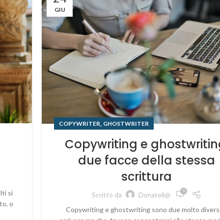
GIU
,
COPYWRITER
GHOSTWRITER
Copywriting e ghostwritin
due facce della stessa
scrittura
0
ti si
Scritto da
Donatell@
to, o
Copywriting e ghostwriting sono due molto diversi