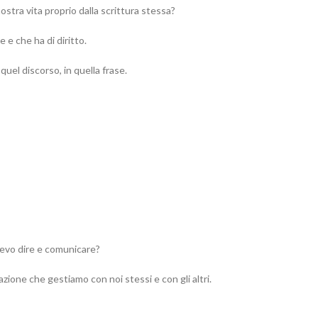
ostra vita proprio dalla scrittura stessa?
 e che ha di diritto.
uel discorso, in quella frase.
olevo dire e comunicare?
cazione che gestiamo con noi stessi e con gli altri.