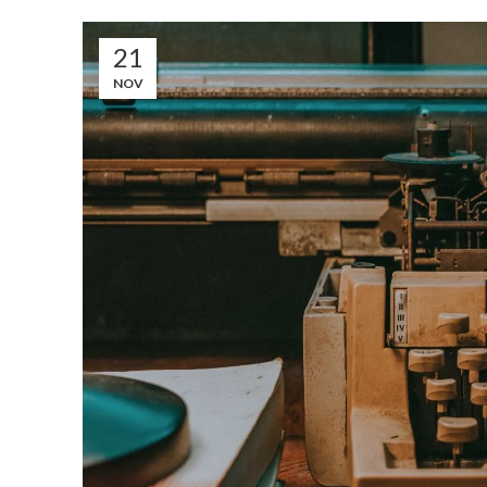
21
NOV