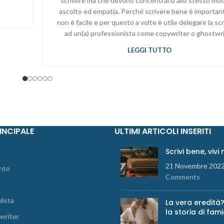
scrivere ma che devono concentrarsi allo stesso mo
ascolto ed empatia. Perché scrivere bene è importan
non è facile e per questo a volte è utile delegare la scr
ad un(a) professionista come copywriter o ghostwr
LEGGI TUTTO
INCIPALE
ULTIMI ARTICOLI INSERITI
Scrivi bene, vivi
21 Novembre 202
nto
Comments
lista
La vera eredità?
la storia di fami
writer