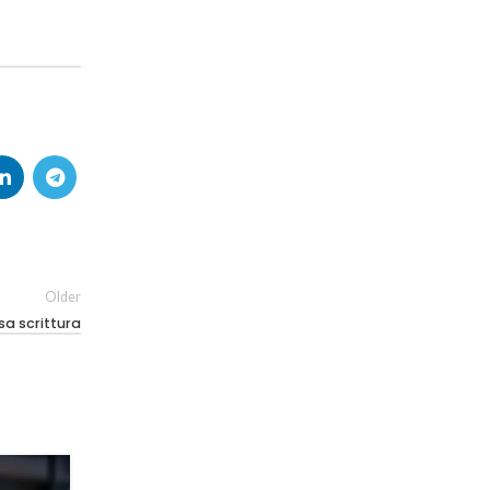
Older
sa scrittura
07