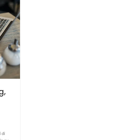
GIU
GHOSTWRITER
La vera eredità? Scrivere 
g,
storia di famiglia
0
Scritto da
Donatell@
Scrivere la storia della propria famiglia vuol dire scava
proprio passato e capire il nostro presente. Scrivia
 di
facciamo scrivere la storia della nostra famiglia!