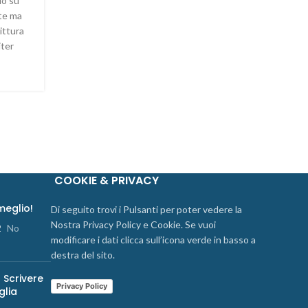
do su
te ma
LEGGI TUTTO
ittura
iter
COOKIE & PRIVACY
 meglio!
Di seguito trovi i Pulsanti per poter vedere la
Nostra Privacy Policy e Cookie. Se vuoi
2
No
modificare i dati clicca sull’icona verde in basso a
destra del sito.
 Scrivere
Privacy Policy
glia