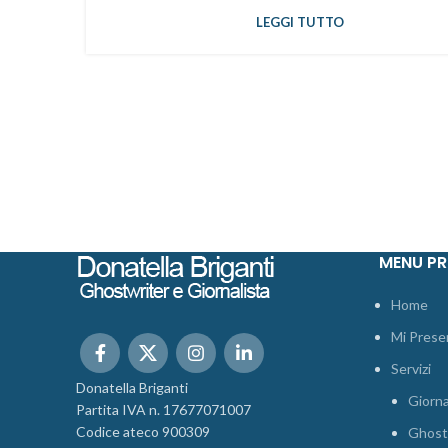
LEGGI TUTTO
MENU PR
Home
Mi Prese
Servizi
Donatella Briganti
Giorna
Partita IVA n. 17677071007
Codice ateco 900309
Ghost