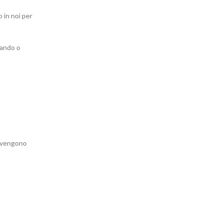
 in noi per
iando o
i vengono