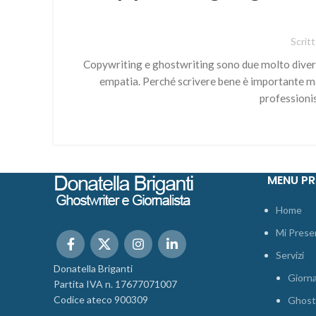
Scrit
Copywriting e ghostwriting sono due molto divers
empatia. Perché scrivere bene è importante ma n
professioni
MENU PR
Home
Mi Prese
Servizi
Donatella Briganti
Giorna
Partita IVA n. 17677071007
Codice ateco 900309
Ghost