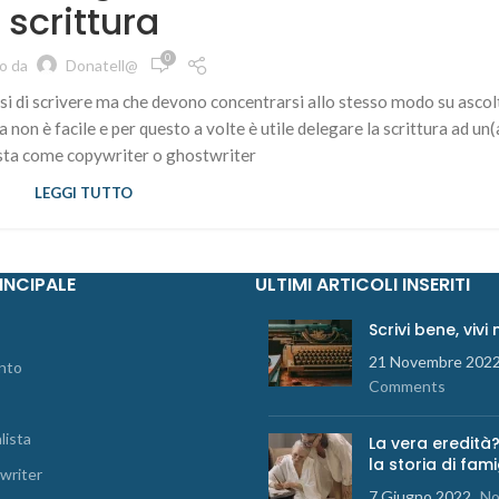
scrittura
0
to da
Donatell@
i di scrivere ma che devono concentrarsi allo stesso modo su ascol
on è facile e per questo a volte è utile delegare la scrittura ad un(
sta come copywriter o ghostwriter
LEGGI TUTTO
INCIPALE
ULTIMI ARTICOLI INSERITI
Scrivi bene, vivi
21 Novembre 202
nto
Comments
lista
La vera eredità?
la storia di fami
writer
7 Giugno 2022
No