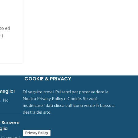
to ed
a)
COOKIE & PRIVACY
 meglio!
Di seguito trovi i Pulsanti per poter vedere la
Nostra Privacy Policy e Cookie. Se vuoi
2
No
modificare i dati clicca sull’icona verde in basso a
destra del sito.
 Scrivere
glia
Privacy Policy
 Comments