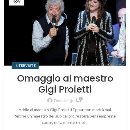
NOV
INTERVISTE
Omaggio al maestro
Gigi Proietti
0
Donatell@
Addio al maestro Gigi Proietti Eppur non morità mai.
Perché un maestro del suo calibro resterà per sempre nel
cuore, nella mente e nel ...