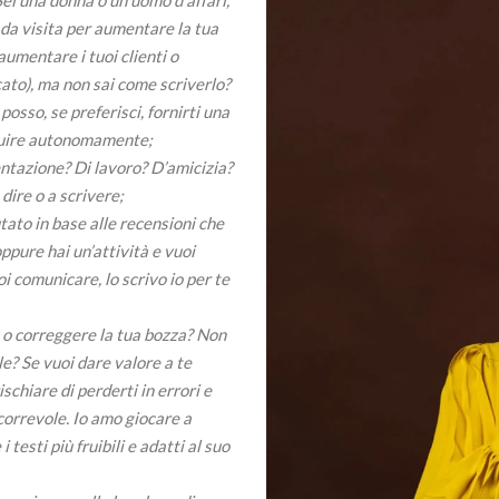
 da visita per aumentare la tua
aumentare i tuoi clienti o
rcato), ma non sai come scriverlo?
posso, se preferisci, fornirti una
guire autonomamente;
entazione? Di lavoro? D’amicizia?
dire o a scrivere;
utato in base alle recensioni che
ppure hai un’attività e vuoi
i comunicare, lo scrivo io per te
e o correggere la tua bozza? Non
ile? Se vuoi dare valore a te
ischiare di perderti in errori e
orrevole. Io amo giocare a
testi più fruibili e adatti al suo