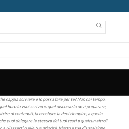
he sappia scrivere e lo possa fare per te? Non hai tempo,
quel libro lo vuoi scrivere, quel discorso lo devi preparare,
utrire di contenuti, la brochure la devi riempire, a quella
he puoi delegare la stesura dei tuoi testi a qualcun altro?
a rilassarti o alle tue priorità. Metto a tua disposizione