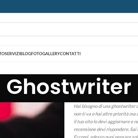
TO
SERVIZI
BLOG
FOTOGALLERY
CONTATTI
Ghostwriter
Hai bisogno di una ghostwriter c
non ti va o hai altre priorità ma 
il tuo sito lo devi aggiornare e n
recensione devi rispondere. Sai c
Eccomi, adesso puoi pensare solo 