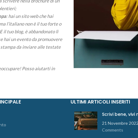
 scrivere nella brochure di un
lentieri;
ampa
: hai un sito web che hai
a l’italiano non è il tuo forte o
 il tuo blog, è abbandonato lì
E se hai un evento da promuovere
 stampa da inviare alle testate
reoccupare! Posso aiutarti in
INCIPALE
ULTIMI ARTICOLI INSERITI
Scrivi bene, vivi
21 Novembre 202
nto
Comments