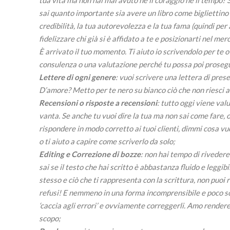
sai quanto importante sia avere un libro come bigliettino
credibilità, la tua autorevolezza e la tua fama (quindi per 
fidelizzare chi già si è affidato a te e posizionarti nel me
È arrivato il tuo momento. Ti aiuto io scrivendolo per te o 
consulenza o una valutazione perché tu possa poi prose
Lettere di ogni genere
: vuoi scrivere una lettera di pres
D’amore? Metto per te nero su bianco ciò che non riesci a 
Recensioni o risposte a recensioni
: tutto oggi viene val
vanta. Se anche tu vuoi dire la tua ma non sai come fare, o
rispondere in modo corretto ai tuoi clienti, dimmi cosa vuo
o ti aiuto a capire come scriverlo da solo;
Editing e Correzione di bozze
: non hai tempo di riveder
sai se il testo che hai scritto è abbastanza fluido e leggib
stesso e ciò che ti rappresenta con la scrittura, non puoi r
refusi! E nemmeno in una forma incomprensibile e poco sc
‘caccia agli errori’ e ovviamente correggerli. Amo rendere i 
scopo;