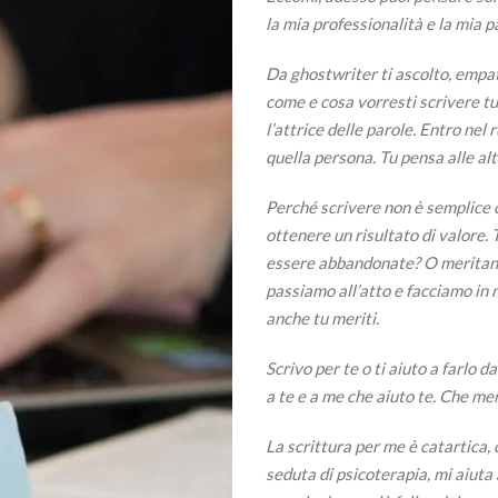
la mia professionalità e la mia p
Da ghostwriter ti ascolto, empat
come e cosa vorresti scrivere tu,
l’attrice delle parole. Entro nel
quella persona. Tu pensa alle altr
Perché scrivere non è semplice 
ottenere un risultato di valore. 
essere abbandonate? O meritano 
passiamo all’atto e facciamo in 
anche tu meriti.
Scrivo per te o ti aiuto a farlo 
a te e a me che aiuto te. Che mer
La scrittura per me è catartica, 
seduta di psicoterapia, mi aiuta