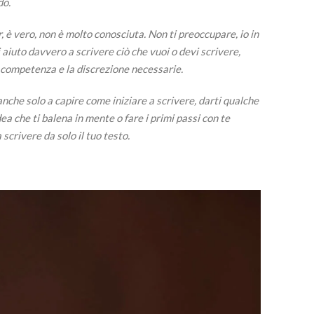
do.
er, è vero, non è molto conosciuta. Non ti preoccupare, io in
 aiuto davvero a scrivere ciò che vuoi o devi scrivere,
a competenza e la discrezione necessarie.
nche solo a capire come iniziare a scrivere, darti qualche
dea che ti balena in mente o fare i primi passi con te
scrivere da solo il tuo testo.