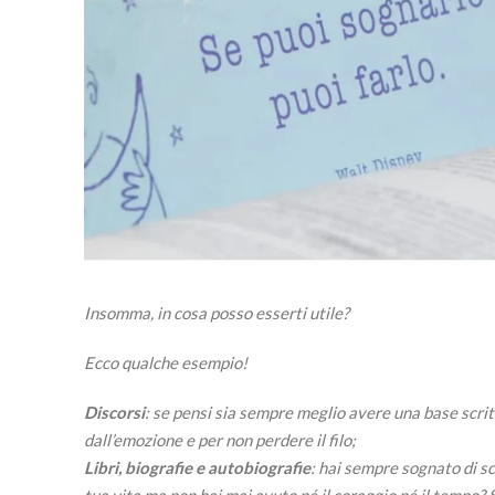
Insomma, in cosa posso esserti utile?
Ecco qualche esempio!
Discorsi
: se pensi sia sempre meglio avere una base scrit
dall’emozione e per non perdere il filo;
Libri, biografie e autobiografie
: hai sempre sognato di scr
tua vita ma non hai mai avuto né il coraggio né il tempo? 