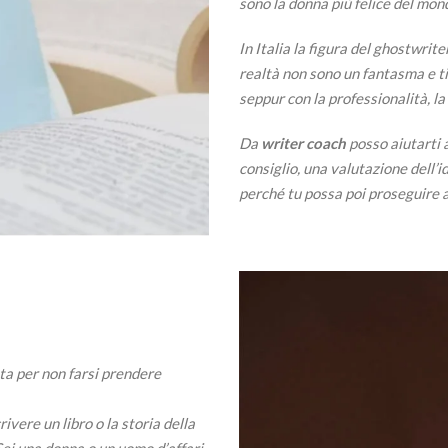
sono la donna più felice del mon
In Italia la figura del ghostwrit
realtà non sono un fantasma e ti
seppur con la professionalità, l
Da
writer coach
posso aiutarti a
consiglio, una valutazione dell’i
perché tu possa poi proseguire a 
ta per non farsi prendere
ivere un libro o la storia della
Sei una donna o un uomo d’affari,