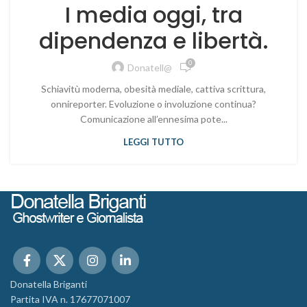
I media oggi, tra
dipendenza e libertà.
0
Donatell@
Schiavitù moderna, obesità mediale, cattiva scrittura,
onnireporter. Evoluzione o involuzione continua?
Comunicazione all’ennesima pote...
LEGGI TUTTO
Donatella Briganti
Partita IVA n. 17677071007