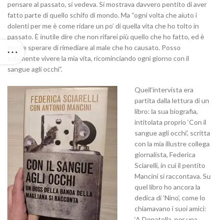
pensare al passato, si vedeva. Si mostrava davvero pentito di aver
fatto parte di quello schifo di mondo. Ma “ogni volta che aiuto i
dolenti per me è come ridare un po’ di quella vita che ho tolto in
passato. È inutile dire che non rifarei più quello che ho fatto, ed è
inutile sperare di rimediare al male che ho causato. Posso
solamente vivere la mia vita, ricominciando ogni giorno con il
sangue agli occhi”.
Quell’intervista era
partita dalla lettura di un
libro: la sua biografia,
intitolata proprio ‘Con il
sangue agli occhi’, scritta
con la mia illustre collega
giornalista, Federica
Sciarelli, in cui il pentito
Mancini si raccontava. Su
quel libro ho ancora la
dedica di ‘Nino’, come lo
chiamavano i suoi amici:
‘A Donatella, per una