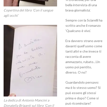
bella intervista di una
Copertina del libro ‘Con il sangue
brava giornalista’.
agli occhi’
Sempre con la Sciarelli ha
scritto anche il romanzo
‘Qualcuno è vivo’.
Era davvero strano avere
davanti quell’uomo come
tanti altri e che invece ti
racconta di avere
ammazzato, rubato…Un
uomo poi pentito,
diverso. O no?
Guardandolo pensavo:
ma è lo stesso uomo? Si
può essere gli stessi
prima e dopo? Come si
La dedica di Antonio Mancini a
può ricominciare?
Donatella Briganti sul libro ‘Con il