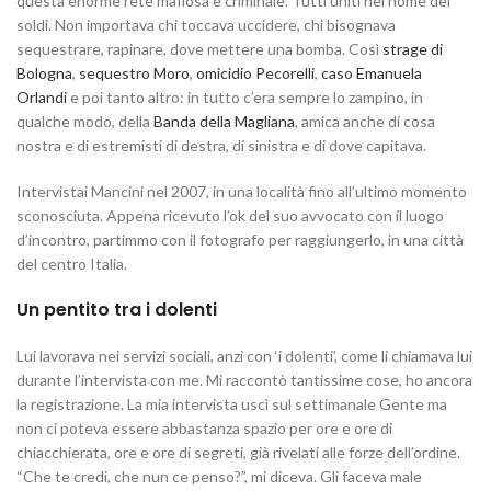
questa enorme rete mafiosa e criminale. Tutti uniti nel nome dei
soldi. Non importava chi toccava uccidere, chi bisognava
sequestrare, rapinare, dove mettere una bomba. Così
strage di
Bologna
,
sequestro Moro
,
omicidio Pecorelli
,
caso Emanuela
Orlandi
e poi tanto altro: in tutto c’era sempre lo zampino, in
qualche modo, della
Banda della Magliana
, amica anche di cosa
nostra e di estremisti di destra, di sinistra e di dove capitava.
Intervistai Mancini nel 2007, in una località fino all’ultimo momento
sconosciuta. Appena ricevuto l’ok del suo avvocato con il luogo
d’incontro, partimmo con il fotografo per raggiungerlo, in una città
del centro Italia.
Un pentito tra i dolenti
Lui lavorava nei servizi sociali, anzi con ‘i dolenti’, come li chiamava lui
durante l’intervista con me. Mi raccontò tantissime cose, ho ancora
la registrazione. La mia intervista uscì sul settimanale Gente ma
non ci poteva essere abbastanza spazio per ore e ore di
chiacchierata, ore e ore di segreti, già rivelati alle forze dell’ordine.
“Che te credi, che nun ce penso?”, mi diceva. Gli faceva male