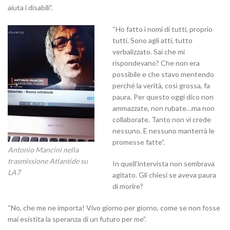
aiuta i disabili”.
“Ho fatto i nomi di tutti, proprio
tutti. Sono agli atti, tutto
verbalizzato. Sai che mi
rispondevano? Che non era
possibile e che stavo mentendo
perché la verità, così grossa, fa
paura. Per questo oggi dico non
ammazzate, non rubate…ma non
collaborate. Tanto non vi crede
nessuno. E nessuno manterrà le
promesse fatte”.
Antonio Mancini nella
trasmissione Atlantide su
In quell’intervista non sembrava
LA7
agitato. Gli chiesi se aveva paura
di morire?
“No, che me ne importa! Vivo giorno per giorno, come se non fosse
mai esistita la speranza di un futuro per me”.