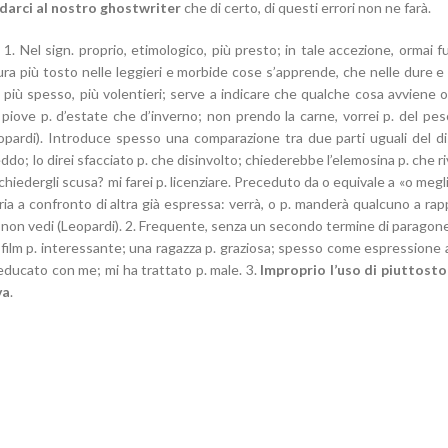
darci al nostro ghostwriter
che di certo, di questi errori non ne farà.
 1. Nel sign. proprio, etimologico, più presto; in tale accezione, ormai fu
tura più tosto nelle leggieri e morbide cose s’apprende, che nelle dure e
, più spesso, più volentieri; serve a indicare che qualche cosa avviene o
piove p. d’estate che d’inverno; non prendo la carne, vorrei p. del pesc
Leopardi). Introduce spesso una comparazione tra due parti uguali del d
eddo; lo direi sfacciato p. che disinvolto; chiederebbe l’elemosina p. che riv
; chiedergli scusa? mi farei p. licenziare. Preceduto da o equivale a «o megl
ria a confronto di altra già espressa: verrà, o p. manderà qualcuno a ra
 p. non vedi (Leopardi). 2. Frequente, senza un secondo termine di paragone,
 film p. interessante; una ragazza p. graziosa; spesso come espressione 
leducato con me; mi ha trattato p. male. 3.
Improprio l’uso di piuttost
va
.