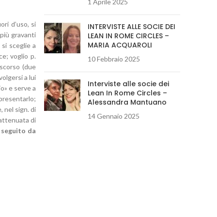
1 Aprile 2025
ori d’uso, si
INTERVISTE ALLE SOCIE DEI
 più gravanti
LEAN IN ROME CIRCLES –
MARIA ACQUAROLI
 si sceglie a
e; voglio p.
10 Febbraio 2025
iscorso (due
olgersi a lui
Interviste alle socie dei
io» e serve a
Lean In Rome Circles –
ppresentarlo;
Alessandra Mantuano
 nel sign. di
14 Gennaio 2025
attenuata di
o seguito da