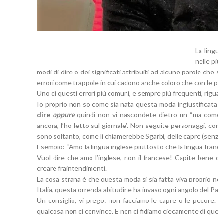
La ling
nelle p
modi di dire o dei significati attribuiti ad alcune parole che
errori come trappole in cui cadono anche coloro che con le pa
Uno di questi errori più comuni, e sempre più frequenti, rig
Io proprio non so come sia nata questa moda ingiustificata
dire
oppure
quindi non vi nascondete dietro un “ma come?
ancora, l’ho letto sul giornale”. Non seguite personaggi, con
sono soltanto, come li chiamerebbe Sgarbi, delle capre (senza
Esempio: “Amo la lingua inglese piuttosto che la lingua fran
Vuol dire che amo l’inglese, non il francese! Capite bene
creare fraintendimenti.
La cosa strana è che questa moda si sia fatta viva proprio nei 
Italia, questa orrenda abitudine ha invaso ogni angolo del Paese
Un consiglio, vi prego: non facciamo le capre o le pecore. 
qualcosa non ci convince. E non ci fidiamo ciecamente di quel