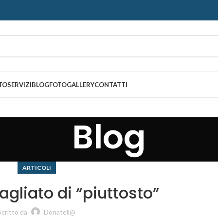
TO
SERVIZI
BLOG
FOTOGALLERY
CONTATTI
Blog
ARTICOLI
bagliato di “piuttosto”
Scritto da
Donatell@