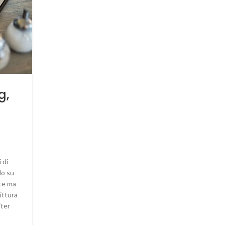
GHOSTWRITER
Ti sposi? Scrivi così le tue
g,
promesse di matrimonio
0
Scritto da
Donatell@
Indicazioni utili per scrivere le promesse di matrimo
LEGGI TUTTO
 di
do su
te ma
ittura
iter