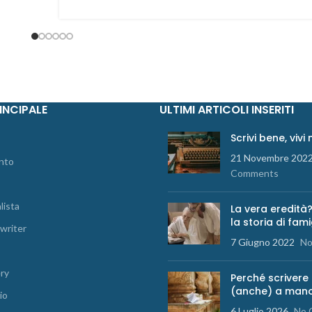
INCIPALE
ULTIMI ARTICOLI INSERITI
Scrivi bene, vivi
21 Novembre 202
nto
Comments
lista
La vera eredità?
la storia di fami
writer
7 Giugno 2022
No
ery
Perché scrivere
(anche) a man
io
6 Luglio 2026
No 