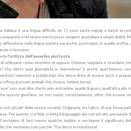
ua italiana è una lingua difficile, ok. Ci sono tante regole e tante ecce
iù preparate e letterate menti posso sorgere quotidiani e umani dubbi. Ma
 si diffondono nella lingua parlata ma anche, purtroppo, in quella scritta
role ci lavorano.
uarda
l’utilizzo dell’avverbio piuttosto
.
 di utilizzarlo come sinonimo di oppure. Ebbene, sappiate e ricordate c
 L’ha detto quel giornalista in televisione? E anche quel famoso co
duttori televisivi e pubblicitari che fanno finta di essere dotti e prepa
 offesa ai poveri animali che, invece, belano bene).
cese” non vuol dire che le amo entrambe, quella lingua o quell’altra allo
 che questo giochino, se non usato correttamente, oltre che essere sb
ceti più alti della nostra società. Originaria, tra l’altro, di una forma par
. Per questo ci si fida, si imita il linguaggio dei ceti più alti, pensando d
Cerchiamo di farci venire qualche dubbio e cerchiamo il significato del
lo che sentiamo solo perché “l’ha detto la televisione”.