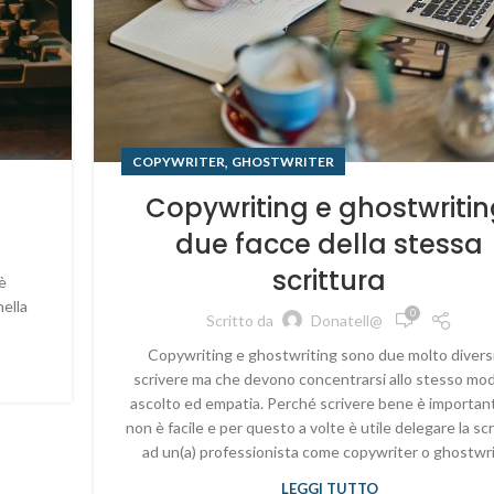
,
COPYWRITER
GHOSTWRITER
Copywriting e ghostwritin
due facce della stessa
scrittura
è
nella
0
Scritto da
Donatell@
Copywriting e ghostwriting sono due molto diversi
scrivere ma che devono concentrarsi allo stesso mo
ascolto ed empatia. Perché scrivere bene è importan
non è facile e per questo a volte è utile delegare la scr
ad un(a) professionista come copywriter o ghostwr
LEGGI TUTTO