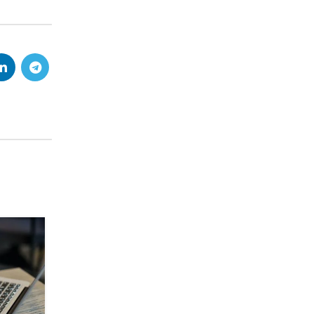
27
MAG