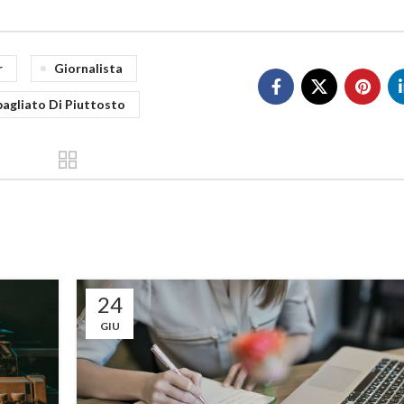
r
Giornalista
bagliato Di Piuttosto
24
GIU