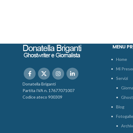
MENU PR
Home
Mi Prese
Servizi
Donatella Briganti
Giorna
Partita IVA n. 17677071007
Codice ateco 900309
Ghost
Blog
Fotogall
Archiv