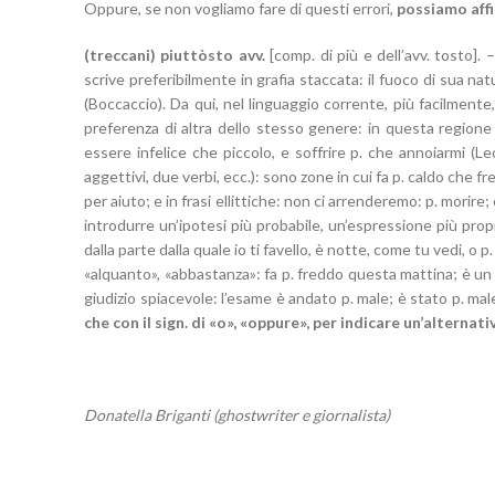
Oppure, se non vogliamo fare di questi errori,
possiamo affi
(treccani) piuttòsto avv.
[comp. di più e dell’avv. tosto]. –
scrive preferibilmente in grafia staccata: il fuoco di sua na
(Boccaccio). Da qui, nel linguaggio corrente, più facilmente
preferenza di altra dello stesso genere: in questa regione 
essere infelice che piccolo, e soffrire p. che annoiarmi (
aggettivi, due verbi, ecc.): sono zone in cui fa p. caldo che fr
per aiuto; e in frasi ellittiche: non ci arrenderemo: p. morire
introdurre un’ipotesi più probabile, un’espressione più prop
dalla parte dalla quale io ti favello, è notte, come tu vedi, o
«alquanto», «abbastanza»: fa p. freddo questa mattina; è un
giudizio spiacevole: l’esame è andato p. male; è stato p. ma
che con il sign. di «o», «oppure», per indicare un’alternati
Donatella Briganti (ghostwriter e giornalista)