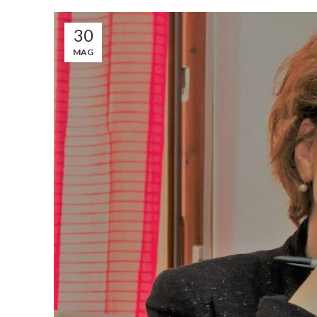
30
MAG