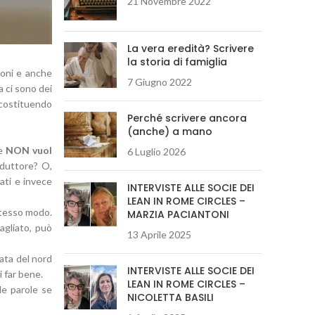
21 Novembre 2022
La vera eredità? Scrivere
la storia di famiglia
zioni e anche
7 Giugno 2022
 ci sono dei
, costituendo
Perché scrivere ancora
(anche) a mano
he
NON vuol
6 Luglio 2026
nduttore? O,
rati e invece
INTERVISTE ALLE SOCIE DEI
LEAN IN ROME CIRCLES –
 stesso modo.
MARZIA PACIANTONI
agliato, può
13 Aprile 2025
lata del nord
INTERVISTE ALLE SOCIE DEI
i far bene.
LEAN IN ROME CIRCLES –
le parole se
NICOLETTA BASILI