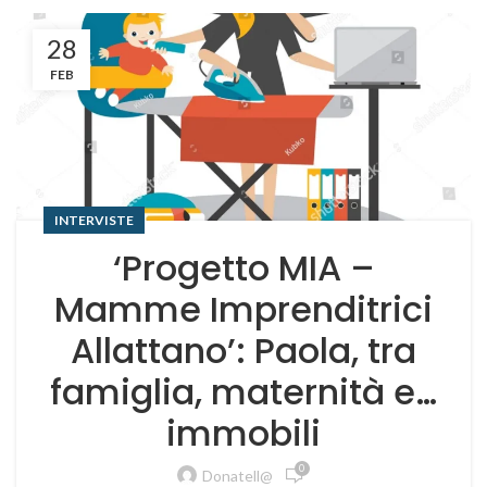
28
FEB
INTERVISTE
‘Progetto MIA –
Mamme Imprenditrici
Allattano’: Paola, tra
famiglia, maternità e…
immobili
0
Donatell@