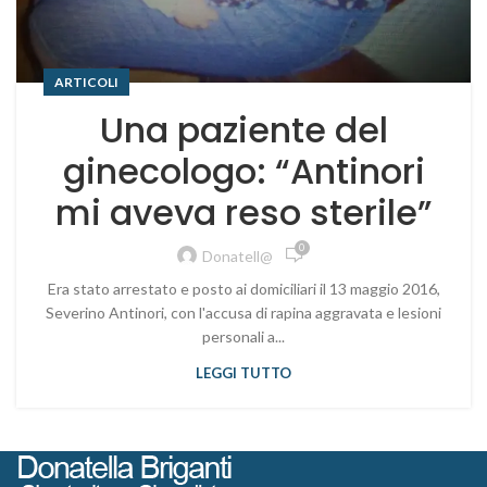
ARTICOLI
Una paziente del
ginecologo: “Antinori
mi aveva reso sterile”
0
Donatell@
Era stato arrestato e posto ai domiciliari il 13 maggio 2016,
Severino Antinori, con l'accusa di rapina aggravata e lesioni
personali a...
LEGGI TUTTO