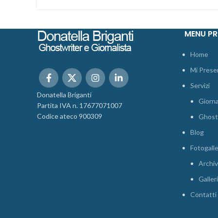
MENU PR
Home
Mi Prese
Servizi
Donatella Briganti
Giorna
Partita IVA n. 17677071007
Codice ateco 900309
Ghost
Blog
Fotogall
Archiv
Galler
Contatti