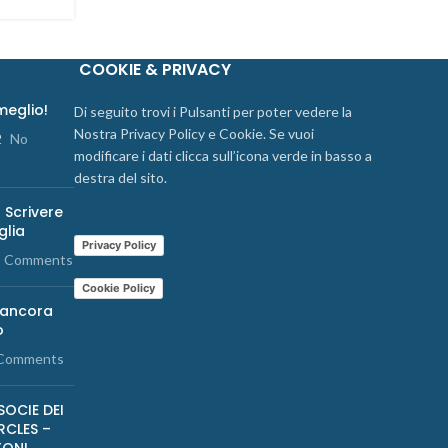
COOKIE & PRIVACY
 meglio!
Di seguito trovi i Pulsanti per poter vedere la
Nostra Privacy Policy e Cookie. Se vuoi
2
No
modificare i dati clicca sull’icona verde in basso a
destra del sito.
 Scrivere
glia
Privacy Policy
 Comments
Cookie Policy
 ancora
o
Comments
SOCIE DEI
RCLES –