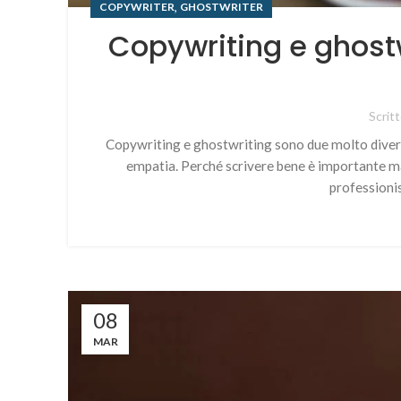
,
COPYWRITER
GHOSTWRITER
Copywriting e ghostw
Scrit
Copywriting e ghostwriting sono due molto divers
empatia. Perché scrivere bene è importante ma n
professioni
08
MAR