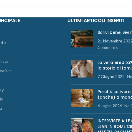
INCIPALE
ULTIMI ARTICOLI INSERITI
Scrivi bene, vivi
21 Novembre 202
nto
Comments
lista
La vera eredità?
la storia di fami
writer
7 Giugno 2022
No
ery
Perché scrivere
(anche) a man
io
6 Luglio 2026
No 
ia
INTERVISTE ALLE 
LEAN IN ROME CI