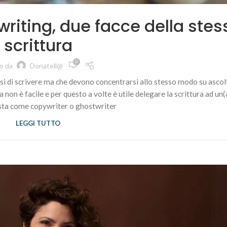
riting, due facce della stes
scrittura
0
to da
Donatell@
i di scrivere ma che devono concentrarsi allo stesso modo su ascol
on è facile e per questo a volte è utile delegare la scrittura ad un(
sta come copywriter o ghostwriter
LEGGI TUTTO