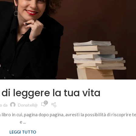
di leggere la tua vita
0
to da
Donatell@
bro in cui, pagina dopo pagina, avresti la possibilità di riscoprire t
e ...
LEGGI TUTTO