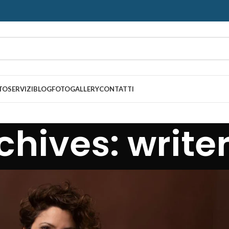
TO
SERVIZI
BLOG
FOTOGALLERY
CONTATTI
chives: write