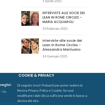
1 Aprile 2025
INTERVISTE ALLE SOCIE DEI
LEAN IN ROME CIRCLES –
MARIA ACQUAROLI
10 Febbraio 2025
Interviste alle socie dei
Lean In Rome Circles –
Alessandra Mantuano
14 Gennaio 2025
COOKIE & PRIVACY
 meglio!
Di seguito trovi i Pulsanti per poter vedere la
Nostra Privacy Policy e Cookie. Se vuoi
2
No
modificare i dati clicca sull’icona verde in basso a
destra del sito.