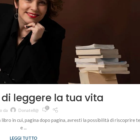
di leggere la tua vita
0
to da
Donatell@
bro in cui, pagina dopo pagina, avresti la possibilità di riscoprire t
e ...
LEGGI TUTTO