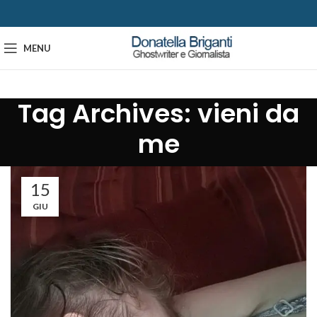
MENU
Tag Archives: vieni da
me
15
GIU