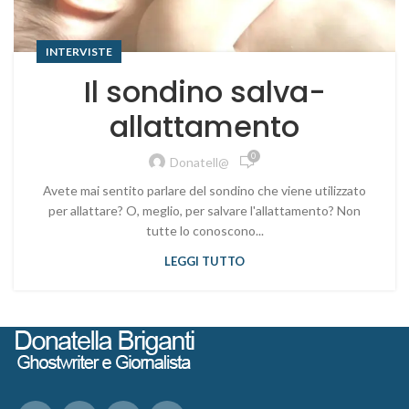
INTERVISTE
Il sondino salva-
allattamento
0
Donatell@
Avete mai sentito parlare del sondino che viene utilizzato
per allattare? O, meglio, per salvare l'allattamento? Non
tutte lo conoscono...
LEGGI TUTTO