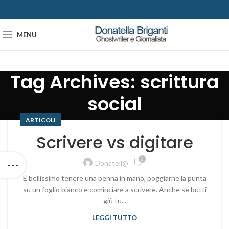
MENU
Tag Archives: scrittura
social
ARTICOLI
Scrivere vs digitare
0
Donatell@
È bellissimo tenere una penna in mano, poggiarne la punta
su un foglio bianco e cominciare a scrivere. Anche se butti
giù tu...
LEGGI TUTTO