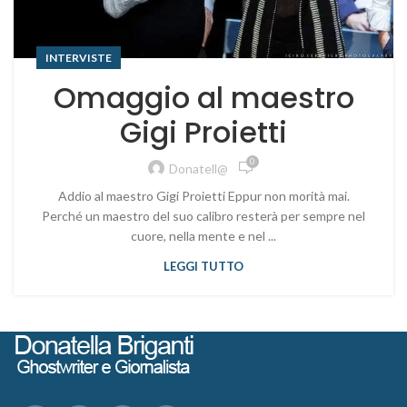
INTERVISTE
Omaggio al maestro
Gigi Proietti
0
Donatell@
Addio al maestro Gigi Proietti Eppur non morità mai.
Perché un maestro del suo calibro resterà per sempre nel
cuore, nella mente e nel ...
LEGGI TUTTO