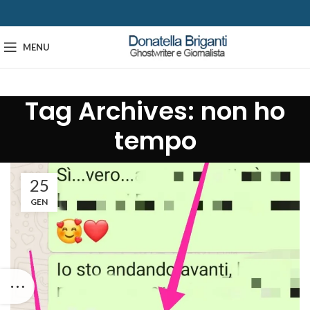
MENU
Tag Archives: non ho
tempo
25
GEN